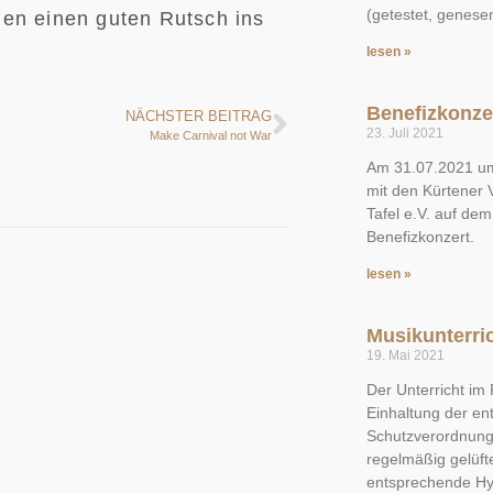
(getestet, genese
len einen guten Rutsch ins
lesen »
Benefizkonze
NÄCHSTER BEITRAG
23. Juli 2021
Make Carnival not War
Am 31.07.2021 um
mit den Kürtener 
Tafel e.V. auf dem
Benefizkonzert.
lesen »
Musikunterri
19. Mai 2021
Der Unterricht im
Einhaltung der e
Schutzverordnung
regelmäßig gelüfte
entsprechende Hyg