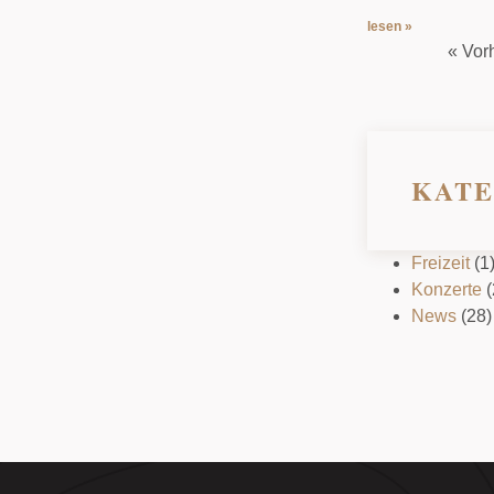
lesen »
« Vor
KATE
Freizeit
(1
Konzerte
(
News
(28)