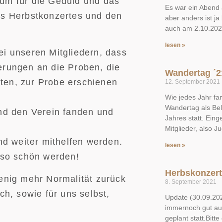
um für die Geduld und das
Es war ein Abend 
es Herbstkonzertes und den
aber anders ist ja
auch am 2.10.202
lesen »
i unseren Mitgliedern, dass
erungen an die Proben, die
Wandertag ´2
ten, zur Probe erschienen
12. September 2021
Wie jedes Jahr f
Wandertag als Bel
und den Verein fanden und
Jahres statt. Eing
Mitglieder, also J
nd weiter mithelfen werden.
lesen »
 so schön werden!
Herbskonzert
enig mehr Normalität zurück
8. September 2021
ch, sowie für uns selbst,
Update (30.09.20
immernoch gut aus
geplant statt.Bitt