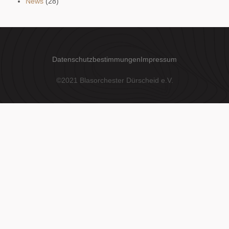
News
(28)
Datenschutzbestimmungen
Impressum
©2021 Blasorchester Dürscheid e.V.