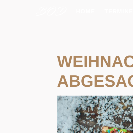
HOME
TERMINE
TAG:
1
WEIHNA
ABGESA