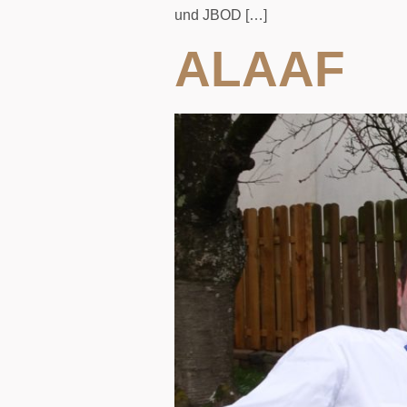
und JBOD […]
ALAAF