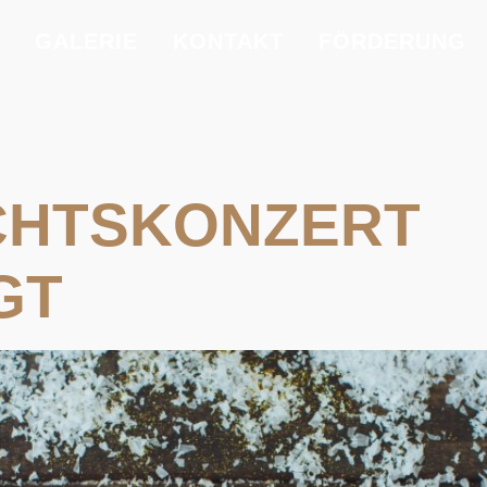
GALERIE
KONTAKT
FÖRDERUNG
1. NOVEMBE
CHTSKONZERT
GT