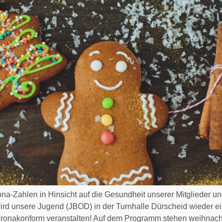
ona-Zahlen in Hinsicht auf die Gesundheit unserer Mitglieder 
rd unsere Jugend (JBOD) in der Turnhalle Dürscheid wieder ei
Coronakonform veranstalten! Auf dem Programm stehen weihna