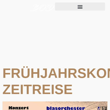
TAG:
21.
MÄRZ 2024
FRÜHJAHRSKO
ZEITREISE