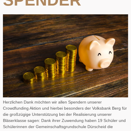
SPENDER
Herzlichen Dank möchten wir allen Spendern unserer
Crowdfunding Aktion und hierbei besonders der Volksbank Berg für
die großzügige Unterstützung bei der Realisierung unserer
Bläserklasse sagen: Dank ihrer Zuwendung haben 19 Schüler und
Schülerinnen der Gemeinschaftsgrundschule Dürscheid die